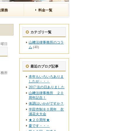
扱業務
料金一覧
カテゴリ一覧
山﨑法律事務所のコラ
 日曜日
ム
(40)
最近のブログ記事
事務所
本年もいろいろありま
したが・・・
2017 法の日ありました
山﨑法律事務所 ２０
周年記念！
体調はいかがですか？
半田市制８０周年 衣
浦花火大会
★２０周年★
夏です・・・