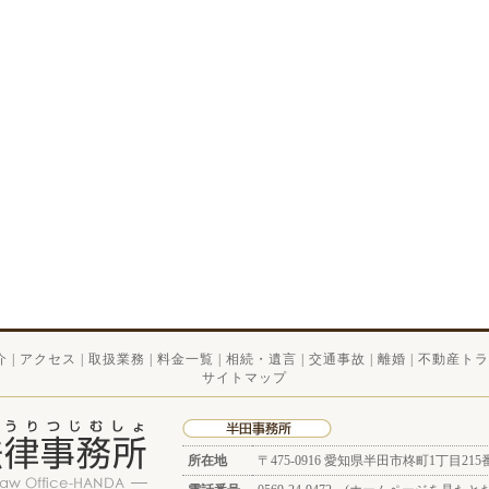
介
|
アクセス
|
取扱業務
|
料金一覧
|
相続・遺言
|
交通事故
|
離婚
|
不動産トラ
サイトマップ
所在地
〒475-0916
愛知県半田市柊町1丁目215