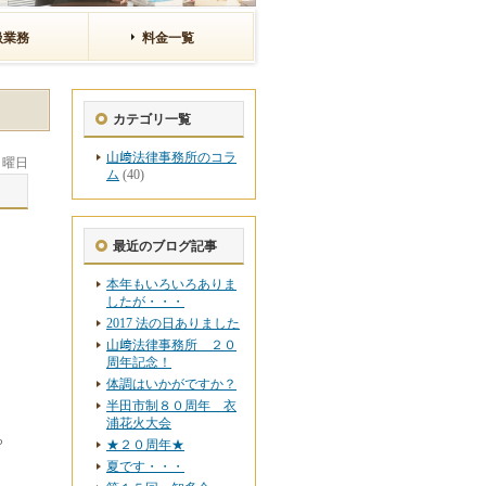
扱業務
料金一覧
カテゴリ一覧
山﨑法律事務所のコラ
 月曜日
ム
(40)
最近のブログ記事
本年もいろいろありま
したが・・・
2017 法の日ありました
山﨑法律事務所 ２０
周年記念！
体調はいかがですか？
半田市制８０周年 衣
浦花火大会
ら
★２０周年★
夏です・・・