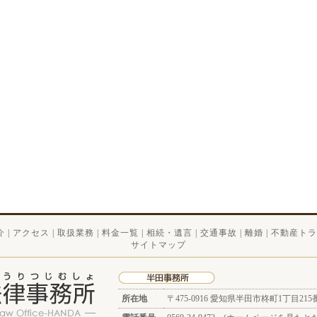
介
|
アクセス
|
取扱業務
|
料金一覧
|
相続・遺言
|
交通事故
|
離婚
|
不動産トラ
サイトマップ
所在地
〒475-0916
愛知県半田市柊町1丁目215