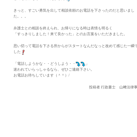
きっと、すごい勇気を出して相談依頼のお電話を下さったのだと思いまし
た。。。
弁護士との相談を終えられ、お帰りになる時は表情も明るく
「すっきりしました！来て良かった」とのお言葉をいただきました。
思い切って電話を下さる所からがスタートなんだなっと改めて感じた一瞬
した
「電話しようかな・・どうしよう・・
」
迷われていらっしゃるなら、ぜひご連絡下さい。
お電話お待ちしています（＾＾）/
投稿者
行政書士 山﨑法律