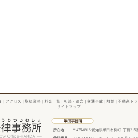
介
|
アクセス
|
取扱業務
|
料金一覧
|
相続・遺言
|
交通事故
|
離婚
|
不動産トラ
サイトマップ
所在地
〒475-0916
愛知県半田市柊町1丁目215