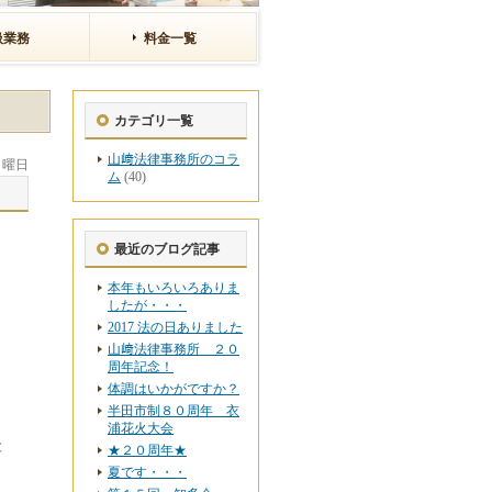
扱業務
料金一覧
カテゴリ一覧
山﨑法律事務所のコラ
 月曜日
ム
(40)
最近のブログ記事
本年もいろいろありま
したが・・・
2017 法の日ありました
山﨑法律事務所 ２０
周年記念！
体調はいかがですか？
半田市制８０周年 衣
浦花火大会
と
★２０周年★
夏です・・・