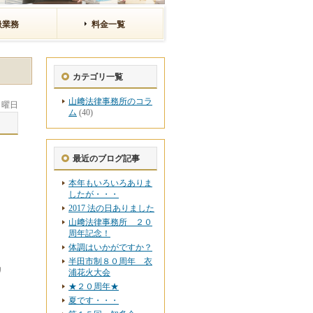
扱業務
料金一覧
カテゴリ一覧
山﨑法律事務所のコラ
 月曜日
ム
(40)
最近のブログ記事
本年もいろいろありま
したが・・・
。
2017 法の日ありました
山﨑法律事務所 ２０
周年記念！
体調はいかがですか？
半田市制８０周年 衣
リ
浦花火大会
★２０周年★
夏です・・・