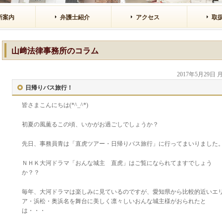
所案内
弁護士紹介
アクセス
取
山﨑法律事務所のコラム
2017年5月29日
日帰りバス旅行！
皆さまこんにちは(*^_^*)
初夏の風薫るこの頃、いかがお過ごしでしょうか？
先日、事務員青は「直虎ツアー・日帰りバス旅行」に行ってまいりました
ＮＨＫ大河ドラマ「おんな城主 直虎」はご覧になられてますでしょう
か？？
毎年、大河ドラマは楽しみに見ているのですが、愛知県から比較的近いエ
ア・浜松・奥浜名を舞台に美しく凛々しいおんな城主様がおられたと
は・・・