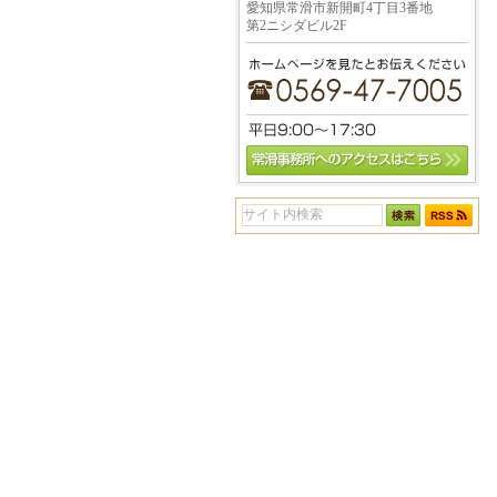
愛知県常滑市新開町4丁目3番地
第2ニシダビル2F